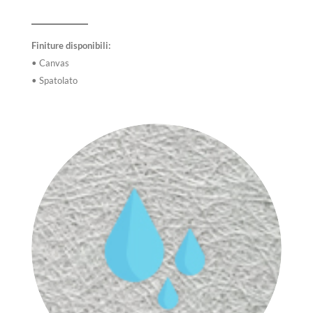
Finiture disponibili:
• Canvas
• Spatolato