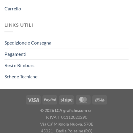
Carrello
LINKS UTILI
Spedizione e Consegna
Pagamenti
Resi e Rimborsi
Schede Tecniche
© 2026 LCA grafiche.com srl
P. IVA IT01112020290
Via Ca’ Mignola Nuova, 570E
45021 - Badia Polesine (RO)