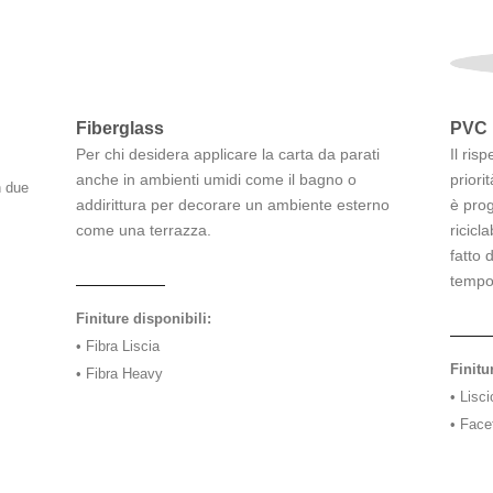
Fiberglass
PVC 
Per chi desidera applicare la carta da parati
Il ris
anche in ambienti umidi come il bagno o
priori
n due
addirittura per decorare un ambiente esterno
è prog
come una terrazza.
ricicl
fatto 
tempo
Finiture disponibili:
• Fibra Liscia
Finitu
• Fibra Heavy
• Lisci
• Face