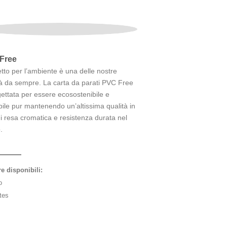
Free
petto per l’ambiente è una delle nostre
tà da sempre. La carta da parati PVC Free
ettata per essere ecosostenibile e
abile pur mantenendo un’altissima qualità in
di resa cromatica e resistenza durata nel
.
re disponibili:
o
tes