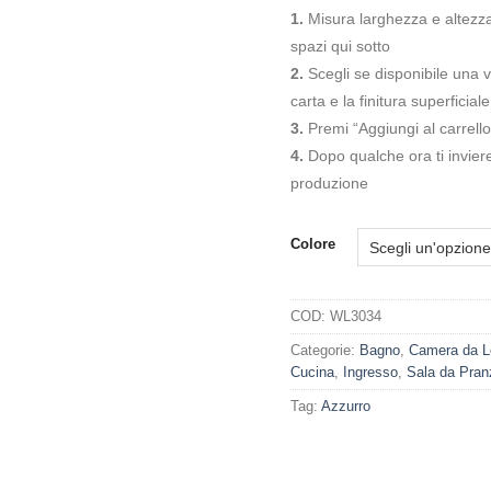
1.
Misura larghezza e altezza d
spazi qui sotto
2.
Scegli se disponibile una va
carta e la finitura superficiale
3.
Premi “Aggiungi al carrello
4.
Dopo qualche ora ti invie
produzione
Colore
COD:
WL3034
Categorie:
Bagno
,
Camera da L
Cucina
,
Ingresso
,
Sala da Pran
Tag:
Azzurro