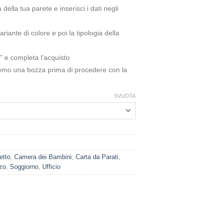
ella tua parete e inserisci i dati negli
riante di colore e poi la tipologia della
” e completa l’acquisto
remo una bozza prima di procedere con la
SVUOTA
etto
,
Camera dei Bambini
,
Carta da Parati
,
zo
,
Soggiorno
,
Ufficio