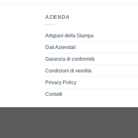
AZIENDA
Artigiani della Stampa
Dati Aziendali
Garanzia di conformità
Condizioni di vendita
Privacy Policy
Contatti
© 2026 LCA grafiche.com srl
P. IVA IT01112020290
Via Ca’ Mignola Nuova, 570E
45021 - Badia Polesine (RO)