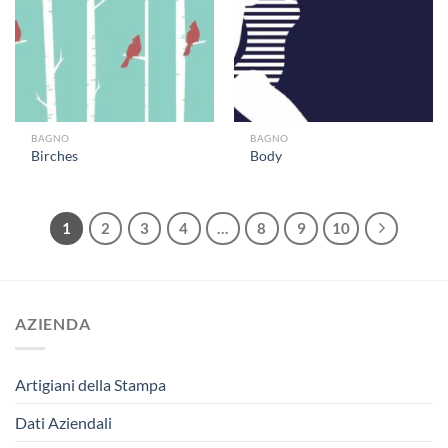
BAGNO
BAGNO
Birches
Body
1
2
3
4
…
8
9
10
AZIENDA
Artigiani della Stampa
Dati Aziendali