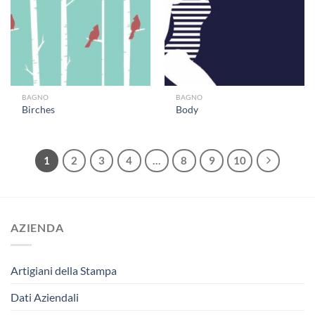
BAGNO
BAGNO
Birches
Body
1
2
3
4
…
8
9
10
AZIENDA
Artigiani della Stampa
Dati Aziendali