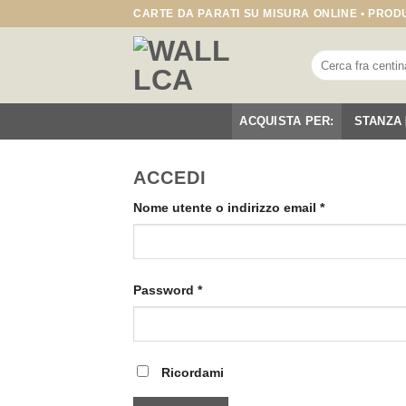
Salta
CARTE DA PARATI SU MISURA ONLINE • PROD
ai
contenuti
Cerca:
ACQUISTA PER:
STANZA
ACCEDI
Richiesto
Nome utente o indirizzo email
*
Richiesto
Password
*
Ricordami